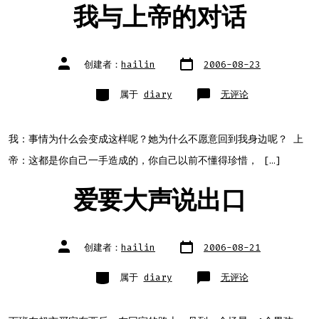
我与上帝的对话
文
文
创建者：
hailin
2006-08-23
章
章
日
作
期
者
类
我
属于
diary
无评论
别
与
上
帝
的
对
我：事情为什么会变成这样呢？她为什么不愿意回到我身边呢？ 上
话
帝：这都是你自己一手造成的，你自己以前不懂得珍惜， […]
爱要大声说出口
文
文
创建者：
hailin
2006-08-21
章
章
日
作
期
者
类
爱
属于
diary
无评论
别
要
大
声
说