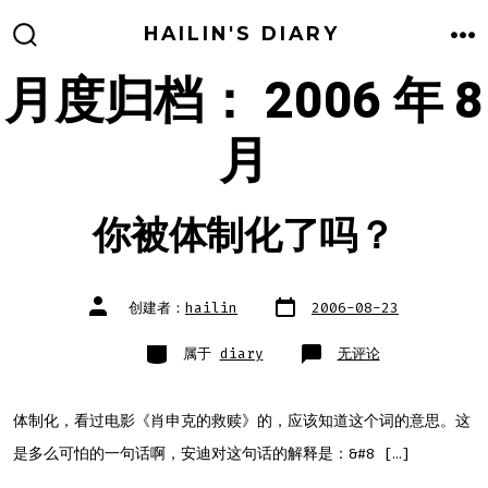
跳
HAILIN'S DIARY
至
搜
菜
索
单
月度归档：
2006 年 8
内
开
关
容
月
你被体制化了吗？
文
文
创建者：
hailin
2006-08-23
章
章
日
作
期
者
类
你
属于
diary
无评论
别
被
体
制
化
了
体制化，看过电影《肖申克的救赎》的，应该知道这个词的意思。这
吗？
是多么可怕的一句话啊，安迪对这句话的解释是：&#8 […]