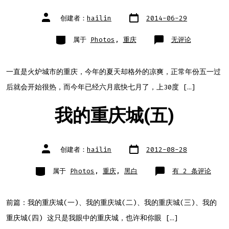
文
文
创建者：
hailin
2014-06-29
章
章
日
作
期
者
类
最
属于
Photos
,
重庆
无评论
别
凉
爽
的
六
月
一直是火炉城市的重庆，今年的夏天却格外的凉爽，正常年份五一过
后就会开始很热，而今年已经六月底快七月了，上30度 […]
我的重庆城(五)
文
文
创建者：
hailin
2012-08-28
章
章
日
作
期
者
类
我
属于
Photos
,
重庆
,
黑白
有 2 条评论
别
的
重
庆
城
(五)
前篇：我的重庆城(一)、我的重庆城(二)、我的重庆城(三)、我的
重庆城(四) 这只是我眼中的重庆城，也许和你眼 […]