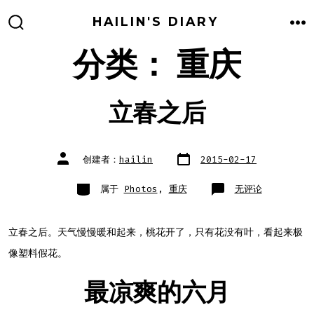
跳
HAILIN'S DIARY
至
搜
菜
索
单
分类：
重庆
内
开
关
容
立春之后
文
文
创建者：
hailin
2015-02-17
章
章
日
作
期
者
类
立
属于
Photos
,
重庆
无评论
别
春
之
后
立春之后。天气慢慢暖和起来，桃花开了，只有花没有叶，看起来极
像塑料假花。
最凉爽的六月