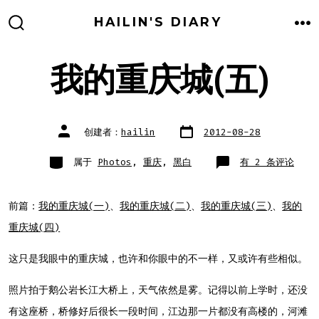
跳
HAILIN'S DIARY
至
搜
菜
索
单
内
开
关
我的重庆城(五)
容
文
文
创建者：
hailin
2012-08-28
章
章
日
作
期
者
类
我
属于
Photos
,
重庆
,
黑白
有 2 条评论
别
的
重
庆
城
(五)
前篇：
我的重庆城(一)
、
我的重庆城(二)
、
我的重庆城(三)
、
我的
重庆城(四)
这只是我眼中的重庆城，也许和你眼中的不一样，又或许有些相似。
照片拍于鹅公岩长江大桥上，天气依然是雾。记得以前上学时，还没
有这座桥，桥修好后很长一段时间，江边那一片都没有高楼的，河滩