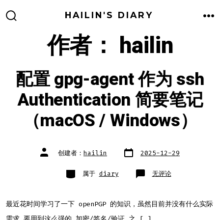
跳
HAILIN'S DIARY
至
搜
菜
索
单
作者：
hailin
内
开
关
容
配置 gpg-agent 作为 ssh
Authentication 简要笔记
（macOS / Windows）
文
文
创建者：
hailin
2025-12-29
章
章
日
作
期
者
类
配
属于
diary
无评论
别
置
gpg-
agent
作
为
最近花时间学习了一下 openPGP 的知识，虽然目前并没有什么实际
ssh
Authentication
需求 要用到这么强的 加密/签名/验证 之 […]