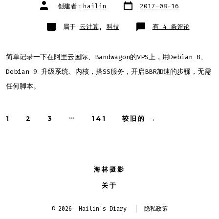
文
文
创建者：
hailin
2017-08-16
章
章
日
作
期
者
类
阿
属于
云计算
,
科技
有 4 条评论
别
里
云
国
际/Bandwagon
VPS
简单记录一下在阿里云国际、Bandwagon的VPS上，用Debian 8、
搭
SS
Debian 9 升级系统、内核，搭SS服务，开启BBR加速的步骤，无需
笔
记
任何脚本。
文
…
1
2
3
141
较旧的
→
章
分
海林摄影
页
关于
© 2026
Hailin's Diary
隐私政策