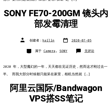
简
要
笔
记
SONY FE70-200GM 镜头内
（macOS
/
Windows）
部发霉清理
文
文
创建者：
hailin
2020-07-05
章
章
日
作
期
者
类
SONY
属于
Camera
,
SONY
无评论
别
FE70-
200GM
镜
头
内
2020 年，大型魔幻的一年，天天都在见证历史，然而这才刚过去一
部
发
半。 而我大部分时候都只能呆在家里，相机当然就 […]
霉
清
理
阿里云国际/Bandwagon
VPS搭SS笔记