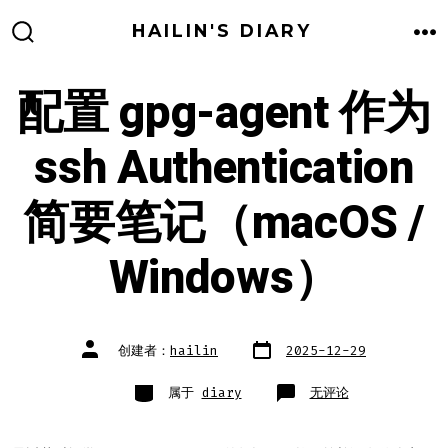
跳
HAILIN'S DIARY
至
搜
菜
索
单
内
开
关
配置 gpg-agent 作为
容
ssh Authentication
简要笔记（macOS /
Windows）
文
文
创建者：
hailin
2025-12-29
章
章
日
作
期
者
类
配
属于
diary
无评论
别
置
gpg-
agent
作