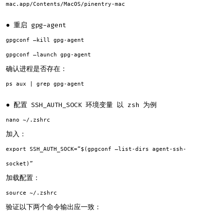
mac.app/Contents/MacOS/pinentry-mac
● 重启 gpg-agent
gpgconf –kill gpg-agent
gpgconf –launch gpg-agent
确认进程是否存在：
ps aux | grep gpg-agent
● 配置 SSH_AUTH_SOCK 环境变量 以 zsh 为例
nano ~/.zshrc
加入：
export SSH_AUTH_SOCK=”$(gpgconf –list-dirs agent-ssh-
socket)”
加载配置：
source ~/.zshrc
验证以下两个命令输出应一致：