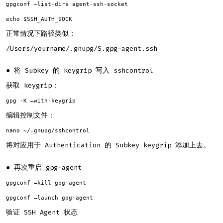
gpgconf –list-dirs agent-ssh-socket
echo $SSH_AUTH_SOCK
正常情况下路径类似：
/Users/yourname/.gnupg/S.gpg-agent.ssh
● 将 Subkey 的 keygrip 写入 sshcontrol
获取 keygrip：
gpg -K –with-keygrip
编辑控制文件：
nano ~/.gnupg/sshcontrol
将对应用于 Authentication 的 Subkey keygrip 添加上去。
● 再次重启 gpg-agent
gpgconf –kill gpg-agent
gpgconf –launch gpg-agent
验证 SSH Agent 状态