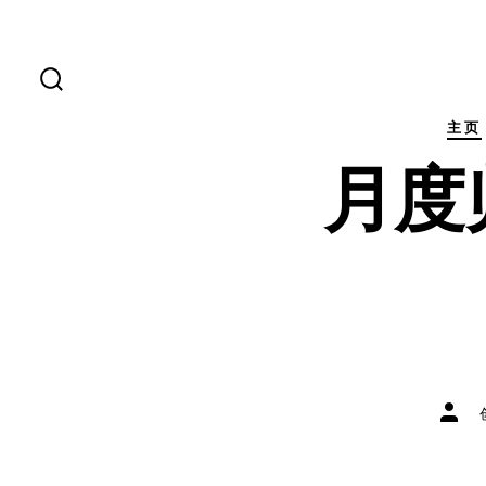
跳
至
内
搜
索
容
开
主页
关
月度
文
章
作
者