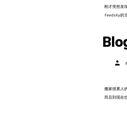
刚才突然发现
feedsky的
Bl
文
章
作
者
搬家很累人
而且到现在也