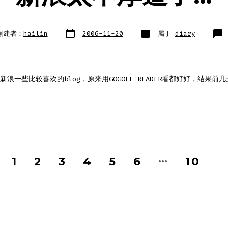
文
类
创建者：
hailin
2006-11-20
属于
diary
章
别
日
期
了新浪一些比较喜欢的blog，原来用GOGOLE READER看都好好，结果前
…
1
2
3
4
5
6
10