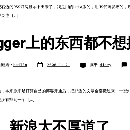
右边的RSS订阅显示不出来了，我是用的beta版的，用JS代码发布的，
主页也 […]
ogger上的东西都不
文
类
创建者：
hailin
2006-11-21
属于
diary
章
别
日
期
的，本来原来是打算自己的博客开通后，把那边的文章全部搬过来，一想
没有找到一个 […]
新浪太不厚道了…