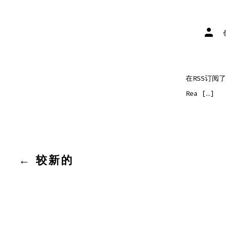
文
章
作
者
在RSS订阅
Rea […]
文
←
较新的
章
分