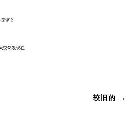
新
无评论
浪
太
不
厚
道
了…
几天突然发现在
较旧的
→