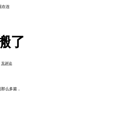
现在连
想搬了
Blogger
无评论
上
的
东
西
都
不
想
到那么多篇，
搬
了