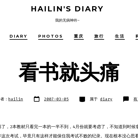
HAILIN'S DIARY
我的无病呻吟~
DIARY
PHOTOS
重庆
旅行
生活
看书就头痛
文
类
看
建者：
hailin
2007-03-05
属于
diary
有
章
别
书
日
就
期
头
痛
书了，2本教材只看完一本的一半不到，4月份就要考虑了，不知道到时候
弃这次考试，毕竟只有这样才能保住我考试不败的纪录。现在根本没心思