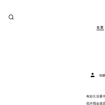
跳
至
内
搜
索
容
开
主页
关
文
创
章
作
者
有好久没看
也许我会放