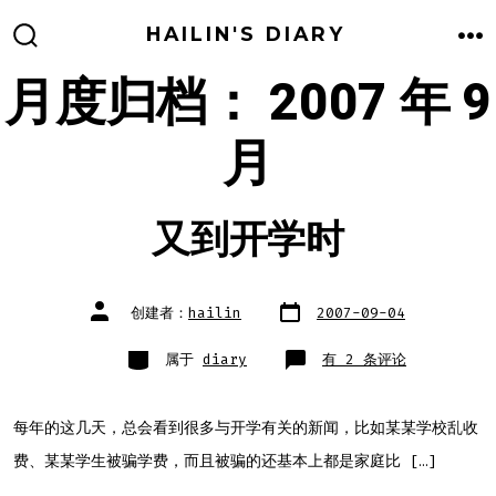
跳
HAILIN'S DIARY
至
搜
菜
索
单
月度归档：
2007 年 9
内
开
关
容
月
又到开学时
文
文
创建者：
hailin
2007-09-04
章
章
日
作
期
者
类
又
属于
diary
有 2 条评论
别
到
开
学
时
每年的这几天，总会看到很多与开学有关的新闻，比如某某学校乱收
费、某某学生被骗学费，而且被骗的还基本上都是家庭比 […]