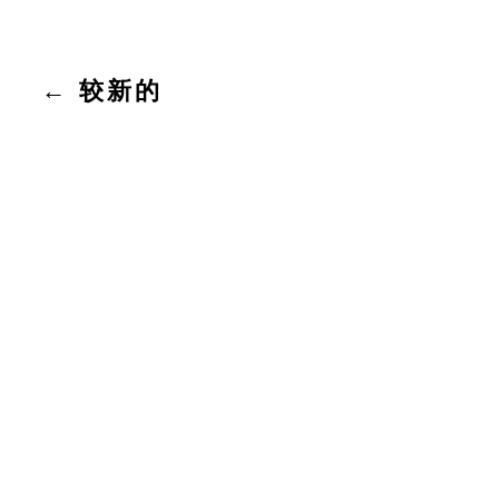
文
←
较新的
章
分
页