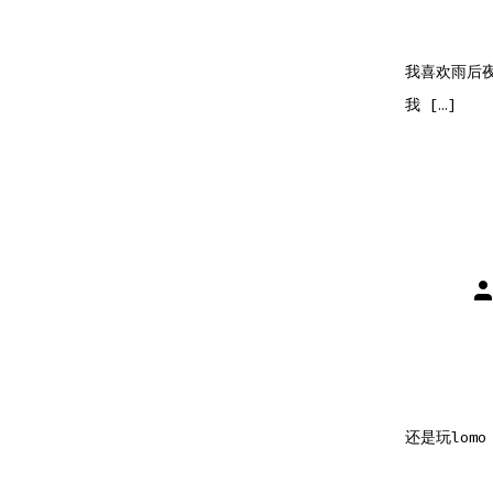
我喜欢雨后夜
我 […]
文
章
作
者
还是玩lom