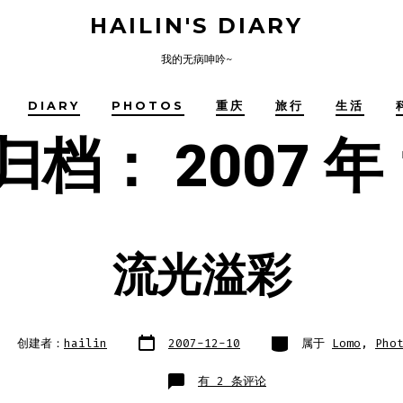
HAILIN'S DIARY
我的无病呻吟~
DIARY
PHOTOS
重庆
旅行
生活
归档：
2007 年
流光溢彩
文
类
创建者：
hailin
2007-12-10
属于
Lomo
,
Pho
章
别
日
期
流
有 2 条评论
光
溢