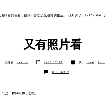
彩
晚绚丽的色彩，但我不喜欢流光溢彩的生活。 绿灯亮了，let’s Go!
又有照片看
文
类
创建者：
hailin
2007-12-04
属于
Lomo
,
Pho
章
别
日
期
又
有 8 条评论
有
照
片
看
o，只是一种风格和心态吧。