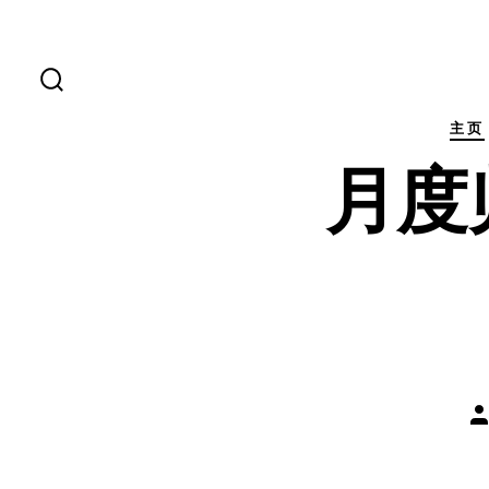
跳
至
内
搜
索
容
开
主页
关
月度
文
章
作
者