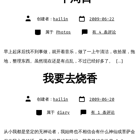
文
文
创建者：
hailin
2009-06-22
章
章
日
作
期
者
类
一
属于
Photos
有 4 条评论
别
个
周
日
早上起床后找不到事做，就开着音乐，做了一上午清洁，收拾屋，拖
地，整理东西。虽然现在还是有点乱，不过已经好多了。 […]
我要去烧香
文
文
创建者：
hailin
2009-06-20
章
章
日
作
期
者
类
我
属于
diary
有 1 条评论
别
要
去
烧
香
从小我都是坚定的无神论者，我始终也不相信会有什么神仙或菩萨会