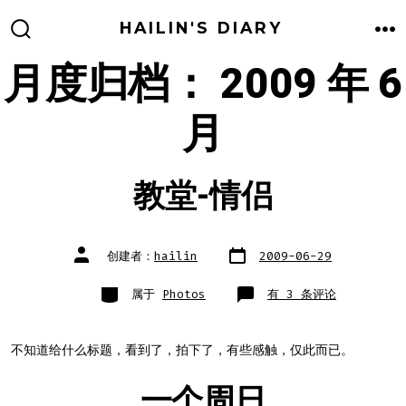
跳
HAILIN'S DIARY
至
搜
菜
索
单
月度归档：
2009 年 6
内
开
关
容
月
教堂-情侣
文
文
创建者：
hailin
2009-06-29
章
章
日
作
期
者
类
教
属于
Photos
有 3 条评论
别
堂-
情
侣
不知道给什么标题，看到了，拍下了，有些感触，仅此而已。
一个周日