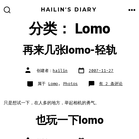
跳
HAILIN'S DIARY
至
搜
菜
索
单
分类：
Lomo
内
开
关
容
再来几张lomo-轻轨
文
文
创建者：
hailin
2007-11-27
章
章
日
作
期
者
类
再
属于
Lomo
,
Photos
有 2 条评论
别
来
几
张
lomo-
轻
只是想试一下，在人多的地方，举起相机的勇气。
轨
也玩一下lomo
文
文