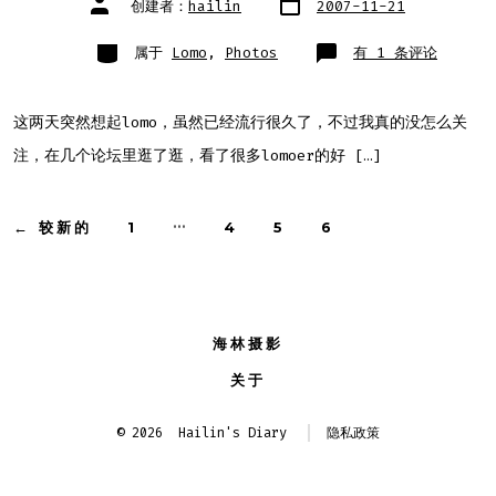
创建者：
hailin
2007-11-21
章
章
日
作
期
者
类
也
属于
Lomo
,
Photos
有 1 条评论
别
玩
一
下
lomo
这两天突然想起lomo，虽然已经流行很久了，不过我真的没怎么关
注，在几个论坛里逛了逛，看了很多lomoer的好 […]
文
…
←
较新的
1
4
5
6
章
分
海林摄影
页
关于
© 2026
Hailin's Diary
隐私政策