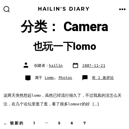
跳
HAILIN'S DIARY
至
搜
菜
索
单
分类：
Camera
内
开
关
容
也玩一下lomo
文
文
创建者：
hailin
2007-11-21
章
章
日
作
期
者
类
也
属于
Lomo
,
Photos
有 1 条评论
别
玩
一
下
lomo
这两天突然想起lomo，虽然已经流行很久了，不过我真的没怎么关
注，在几个论坛里逛了逛，看了很多lomoer的好 […]
文
…
←
较新的
1
5
6
7