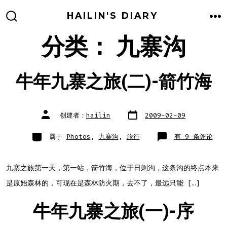
跳
HAILIN'S DIARY
至
搜
菜
索
单
分类：
九寨沟
内
开
关
容
牛年九寨之旅(二)-箭竹海
文
文
创建者：
hailin
2009-02-09
章
章
日
作
期
者
类
牛
属于
Photos
,
九寨沟
,
旅行
有 9 条评论
别
年
九
寨
之
旅
九寨之旅第一天，第一站，箭竹海，位于日则沟，这条沟的终点本来
(二)-
箭
是原始森林的，可现在是森林防火期，去不了，最远只能 […]
竹
海
牛年九寨之旅(一)-序