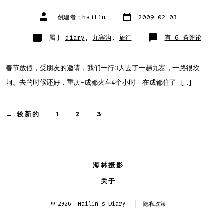
文
文
创建者：
hailin
2009-02-03
章
章
日
作
期
者
类
牛
属于
diary
,
九寨沟
,
旅行
有 6 条评论
别
年
九
寨
之
旅
春节放假，受朋友的邀请，我们一行3人去了一趟九寨，一路很坎
(一)-
序
坷。去的时候还好，重庆-成都火车4个小时，在成都住了 […]
文
←
较新的
1
2
3
章
分
海林摄影
页
关于
© 2026
Hailin's Diary
隐私政策