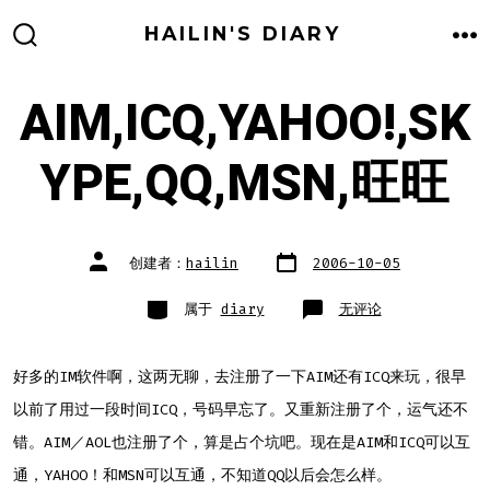
跳
HAILIN'S DIARY
至
搜
菜
索
单
内
开
关
AIM,ICQ,YAHOO!,SK
容
YPE,QQ,MSN,旺旺
文
文
创建者：
hailin
2006-10-05
章
章
日
作
期
者
类
AIM,ICQ,YAHOO!,SK
属于
diary
无评论
别
旺
旺
好多的IM软件啊，这两无聊，去注册了一下AIM还有ICQ来玩，很早
以前了用过一段时间ICQ，号码早忘了。又重新注册了个，运气还不
错。AIM／AOL也注册了个，算是占个坑吧。现在是AIM和ICQ可以互
通，YAHOO！和MSN可以互通，不知道QQ以后会怎么样。