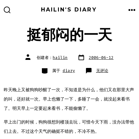
跳
HAILIN'S DIARY
至
搜
菜
索
单
内
开
关
挺郁闷的一天
容
文
文
创建者：
hailin
2006-06-12
章
章
日
作
期
者
类
挺
属于
diary
无评论
别
郁
闷
的
一
天
昨天晚上又被狗狗吵醒了一次，不知道是为什么，他们又在那里大声
的叫，还好就一次。早上也懒了一下，多睡了一会，就没起来看书
了。明天早上一定要起来看书，不能偷懒了。
早上出门的时候，狗狗很想到楼顶去玩，可惜今天下雨，没办法带他
们上去。不过这个天气的确挺不错的，不冷不热。