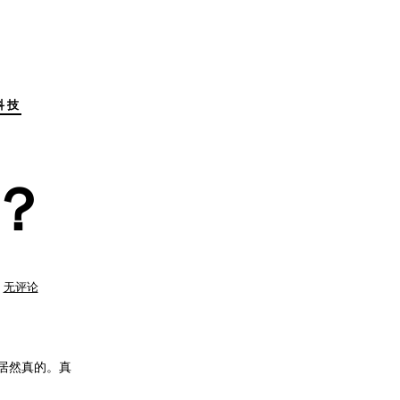
科技
了？
blogger
无评论
又
可
用
了？
试居然真的。真