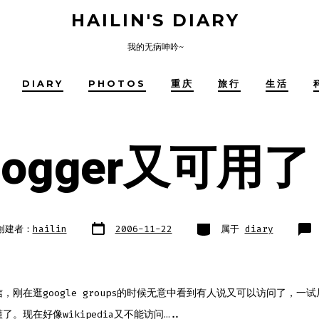
HAILIN'S DIARY
我的无病呻吟~
DIARY
PHOTOS
重庆
旅行
生活
logger又可用
文
类
创建者：
hailin
2006-11-22
属于
diary
章
别
日
期
，刚在逛google groups的时候无意中看到有人说又可以访问了，一
了。现在好像wikipedia又不能访问…..