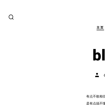
跳
至
内
搜
索
容
开
主页
关
b
文
章
作
者
有点不敢相信
是有点搞不懂