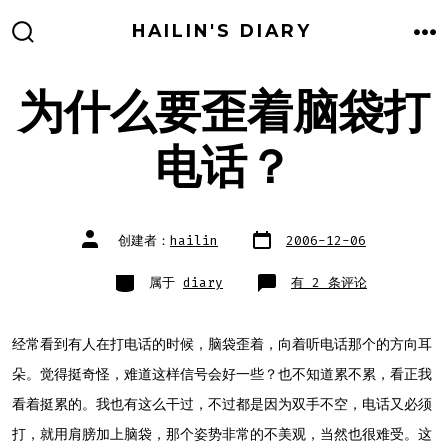
跳
HAILIN'S DIARY
至
搜
菜
索
单
内
开
关
为什么要歪着脑袋打
容
电话？
文
文
创建者：
hailin
2006-12-06
章
章
日
作
期
者
类
为
属于
diary
有 2 条评论
别
什
么
要
歪
着
经常看到有人在打电话的时候，脑袋歪着，向着听电话那个的方向耳
脑
袋
朵。觉得挺奇怪，难道这样信号会好一些？也不知道累不累，看正我
打
电
话？
看着挺累的。我也有这么干过，不过都是因为双手不空，电话又必须
打，就用肩膀加上脑袋，那个姿势非常的不美观，当然也很难受。这