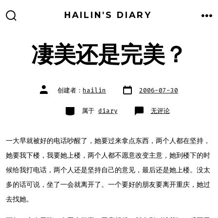
跳
HAILIN'S DIARY
至
搜
菜
索
单
内
开
关
凄美还是完美？
容
文
文
创建者：
hailin
2006-07-30
章
章
日
作
期
者
类
凄
属于
diary
无评论
别
美
还
是
完
美？
一大早就被好的电话吵醒了，她要过来拿点东西，两个人都在坚持，
她要我下楼，我要她上楼，两个人都不愿意改变主意，她到楼下的时
候给我打电话，两个人还是坚持自己的意见，最后还是她上楼。没太
多的话可说，坐了一会就离开了。一个要好的朋友要离开重庆，她过
去找她。