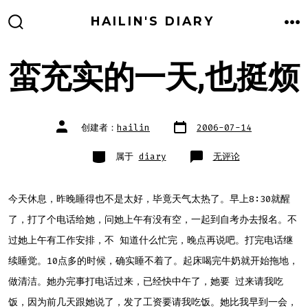
跳
HAILIN'S DIARY
至
搜
菜
索
单
内
开
关
蛮充实的一天,也挺烦
容
文
文
创建者：
hailin
2006-07-14
章
章
日
作
期
者
类
蛮
属于
diary
无评论
别
充
实
的
一
天,
今天休息，昨晚睡得也不是太好，毕竟天气太热了。早上8:30就醒
也
挺
了，打了个电话给她，问她上午有没有空，一起到自考办去报名。不
烦
过她上午有工作安排，不 知道什么忙完，晚点再说吧。打完电话继
续睡觉。10点多的时候，确实睡不着了。起床喝完牛奶就开始拖地，
做清洁。她办完事打电话过来，已经快中午了，她要 过来请我吃
饭，因为前几天跟她说了，发了工资要请我吃饭。她比我早到一会，