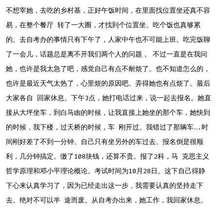
不想宰她，去吃的乡村基，正好午饭时间，在里面找位置坐还真不容
易，在整个餐厅 转了一大圈，才找到个位置坐。吃个饭也真够累
的。去自考办的事情只有下午了，人家中午也不可能上班。吃完饭聊
了一会儿，话题总是离不开我们两个人的问题， 不过一直是在我问
她，也许是我太急了吧，感觉自己有点不耐烦了。也不知道怎么的，
也许是最近天气太热了，心里烦的原因吧。弄得她也有点烦了。最后
大家各自 回家休息。下午3点，她打电话过来，说一起去报名。她直
接从大坪坐车，到白马凼的时候，让我直接上她坐的那个车，她快到
的时候，我下楼，过天桥的时候，车 刚开过。我错过了那辆车….时
间刚好差了不到一分钟。自己只有坐另外的车过去。报名倒是很顺
利，几分钟搞定。缴了108块钱，还算不贵。报了2科，马 克思主义
哲学原理和邓小平理论概论。考试时间为10月28日。这下自己得静
下心来认真学习了，因为已经走出这一步，我需要认真的坚持走下
去。绝对不可以半 途而废。从自考办出来，她工作，我回家休息。