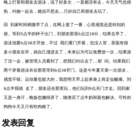
晚上打算和朋友去游泳，说了好多次，一直都没有去，今天天气也很
热，叫她一起去，她说不想去….只好自己和朋友去玩了。
回 到家时间稍微早了点，在网上逛了一番，心里感觉还是特别的
烦。等到5点半的样子出门，到朋友那里6点过10分，结果去早了，
游泳池要6点50才开放，不过 我们看门开着，也没人管，里面有很
多小朋友在学，就自己溜进去了，本来以为可以免费游一次，结果游
了没一会，被管理人员看到了，把我们叫出去了….郁 闷。结果我们
两个穿着游泳衣在那里等到6点50开门。这是今年夏天第一次游泳，
感觉不错。运动量也挺大的，我想明天早上起来身上肯定会酸痛。到
8点半我就 走了，朋友还在那里玩，他们玩到9点关门才走。回到家
又是一身汗，晚饭也懒得弄了，随便买了点牛奶和面包解决。可怜的
狗狗今天又只有吃狗粮了。
发表回复