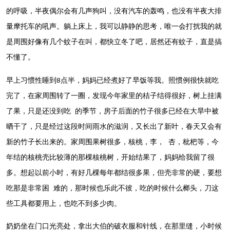
的呼吸，半夜偶尔会有几声狗叫，没有汽车的轰鸣，也没有半夜大排
量摩托车的吼声。躺上床上，我可以静静的思考，唯一会打扰我的就
是周围好像有几个蚊子在叫，都快立冬了吧，居然还有蚊子，直是搞
不懂了。
早上习惯性睡到8点半，妈妈已经煮好了早饭等我。照惯例很快就吃
完了，在家周围转了一圈，发现今年家里的桔子结得很好，树上挂满
了果，只是还没到吃 的季节，房子后面的竹子很多已经在大旱中被
晒干了，只是经过这段时间雨水的滋润，又长出了新叶，春天又会有
新的竹子长出来的。家周围果树很多，核桃，李， 杏，枇杷等，今
年结的核桃壳比较薄的那棵核桃树，开始结果了，妈妈给我留了很
多。想起以前小时，有好几棵每年都结很多果，但壳非常的硬，要想
吃那是非常困 难的，那时候也乐此不彼，吃的时候什么榔头，刀这
些工具都要用上，也吃不到多少肉。
奶奶坐在门口光亮处，拿出大伯的破衣服和针线，在那里缝，小时候