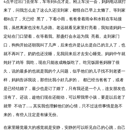
4点半过出门去坐车，车等到6点才走。刚上车没一会，妈妈电话就打
来了，问我怎么走了这么久还没到家，都怪自己早上太懒了。等到家
都8点了，天已经 黑了，下着小雨，爸爸拿着雨伞和水鞋在车站接
我，虽然离家也没有几步路。老远就看见家里灯亮着，我知道妈妈一
定站在门口望着，在等着我。那盏灯会永远为我 亮着。走到家门
口，狗狗开始还朝我叫了几声，后来也许是认出是自己的主人了，也
就不再叫了。奶奶也还没睡，见我回来后才去安心睡觉。妈妈中午就
炖好了鸡等 我吃，现在只能改成晚饭吃了。吃完饭跟爸妈聊了很
久，说的最多的也就是我的个人问题，似乎他们的儿子找不到老婆一
样，妈妈告诉我说，那些比我小好几岁的， 都已经当爸爸了，或者
是已经结婚了，最少也是订了婚了，只有我还是一个人，连女朋友也
没有了。还说，趁他们现在还能动，可以帮我带小孩，要是以后老了
就带 不动了…..其实我也理解他们的心情，只不过这些事情是急不
来的，有些人注定是有缘无份。
在家里睡觉最大的感觉就是安静，安静的可以听见自己的心跳，自己