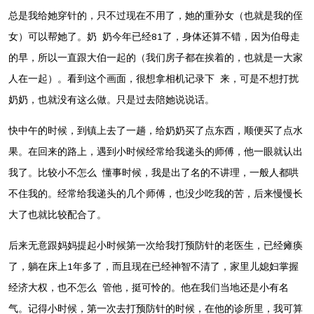
总是我给她穿针的，只不过现在不用了，她的重孙女（也就是我的侄
女）可以帮她了。奶 奶今年已经81了，身体还算不错，因为伯母走
的早，所以一直跟大伯一起的（我们房子都在挨着的，也就是一大家
人在一起）。看到这个画面，很想拿相机记录下 来，可是不想打扰
奶奶，也就没有这么做。只是过去陪她说说话。
快中午的时候，到镇上去了一趟，给奶奶买了点东西，顺便买了点水
果。在回来的路上，遇到小时候经常给我递头的师傅，他一眼就认出
我了。比较小不怎么 懂事时候，我是出了名的不讲理，一般人都哄
不住我的。经常给我递头的几个师傅，也没少吃我的苦，后来慢慢长
大了也就比较配合了。
后来无意跟妈妈提起小时候第一次给我打预防针的老医生，已经瘫痪
了，躺在床上1年多了，而且现在已经神智不清了，家里儿媳妇掌握
经济大权，也不怎么 管他，挺可怜的。他在我们当地还是小有名
气。记得小时候，第一次去打预防针的时候，在他的诊所里，我可算