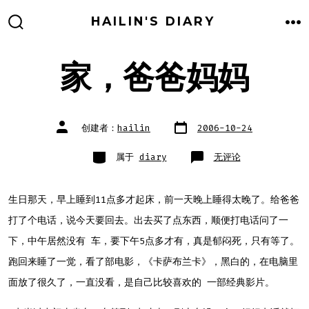
跳
HAILIN'S DIARY
至
搜
菜
索
单
内
开
关
家，爸爸妈妈
容
文
文
创建者：
hailin
2006-10-24
章
章
日
作
期
者
类
家，
属于
diary
无评论
别
爸
爸
妈
妈
生日那天，早上睡到11点多才起床，前一天晚上睡得太晚了。给爸爸
打了个电话，说今天要回去。出去买了点东西，顺便打电话问了一
下，中午居然没有 车，要下午5点多才有，真是郁闷死，只有等了。
跑回来睡了一觉，看了部电影，《卡萨布兰卡》，黑白的，在电脑里
面放了很久了，一直没看，是自己比较喜欢的 一部经典影片。