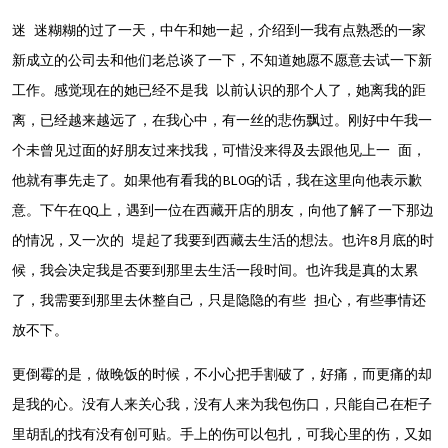
迷 迷糊糊的过了一天，中午和她一起，介绍到一我有点熟悉的一家
新成立的公司去和他们老总谈了一下，不知道她愿不愿意去试一下新
工作。感觉现在的她已经不是我 以前认识的那个人了，她离我的距
离，已经越来越远了，在我心中，有一丝的悲伤飘过。刚好中午我一
个未曾见过面的好朋友过来找我，可惜没来得及去跟他见上一 面，
他就有事先走了。如果他有看我的BLOG的话，我在这里向他表示歉
意。下午在QQ上，遇到一位在西藏开店的朋友，向他了解了一下那边
的情况，又一次的 堤起了我要到西藏去生活的想法。也许8月底的时
候，我会决定我是否要到那里去生活一段时间。也许我是真的太累
了，我需要到那里去休整自己，只是隐隐的有些 担心，有些事情还
放不下。
更倒霉的是，做晚饭的时候，不小心把手割破了，好痛，而更痛的却
是我的心。没有人来关心我，没有人来为我包伤口，只能自己在柜子
里胡乱的找有没有创可贴。手上的伤可以包扎，可我心里的伤，又如