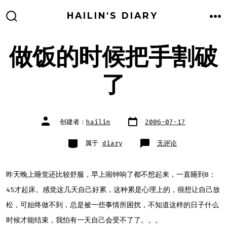
跳
HAILIN'S DIARY
至
搜
菜
索
单
内
开
关
做饭的时候把手割破
容
了
文
文
创建者：
hailin
2006-07-17
章
章
日
作
期
者
类
做
属于
diary
无评论
别
饭
的
时
候
把
昨天晚上睡觉还比较舒服，早上闹钟响了都不想起来，一直睡到8：
手
割
45才起床。感觉这几天自己好累，这种累是心理上的，很想让自己放
破
了
松，可始终做不到，总是被一些事情所困扰，不知道这样的日子什么
时候才能结束，我怕有一天自己会受不了了。。。