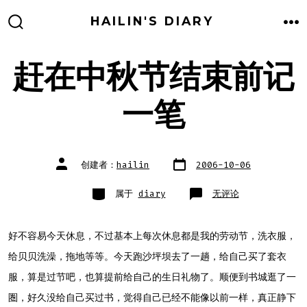
跳
HAILIN'S DIARY
至
搜
菜
索
单
内
开
关
赶在中秋节结束前记
容
一笔
文
文
创建者：
hailin
2006-10-06
章
章
日
作
期
者
类
赶
属于
diary
无评论
别
在
中
秋
节
结
好不容易今天休息，不过基本上每次休息都是我的劳动节，洗衣服，
束
前
给贝贝洗澡，拖地等等。今天跑沙坪坝去了一趟，给自己买了套衣
记
一
笔
服，算是过节吧，也算提前给自己的生日礼物了。顺便到书城逛了一
圏，好久没给自己买过书，觉得自己已经不能像以前一样，真正静下