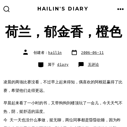
跳
HAILIN'S DIARY
至
搜
菜
索
单
内
开
关
荷兰，郁金香，橙色
容
文
文
创建者：
hailin
2006-06-11
章
章
日
作
期
者
类
荷
属于
diary
无评论
别
兰，
郁
金
香，
橙
凌晨的两场比赛没看，不过早上起来得知，偶喜欢的阿根廷赢得了比
色
赛，希望他们走得更远。
早晨起来看了一小时的书，又带狗狗到楼顶玩了一会儿，今天天气不
热，阴，挺舒适的温度。
今 天一天也没什么事做，挺无聊，两位同事都是昏昏欲睡，因为昨