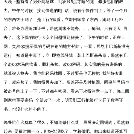
天晚上坚持看了另外两场球，到凌晨5点才睡的觉，佩服他们的毅
力。中午的时候，接到快递的电 话，说有个快件到了，等了一个月
的东西终于到了，是工行的U盾，立即回家拿了东西，跑到工行柜
台，准备办理追加证书，居然周末不能办。。。郁闷。只有明天 再
去了。这下偶的银行卡安全问题得到解决了。下午的时候，正在上
网，突然QQ提示偶的号码在别的地方登陆，一看，居然卡巴斯基没有
运行，知道是中毒了，立 即抢线登陆，装上巴斯基杀毒，果然有几
个盗QQ木马的病毒，顺利杀掉。改QQ密码。其实我的是有密保的，
就算被人抢去，我也能轻易找回，不过要是他无聊把 我的好友删
了，就麻烦了，我懒得再去加了。所以还是及时抢回。同事的号码也
被盗号的上了一下，不过都有密保。看来下次得注意一点了。晚上回
到家把重要密码 全部改了一次，明天到工行把银行卡开了数字证
书，也没什么担心的了。
晚餐吃什么犹豫了很久，不知道做什么菜，最后决定回锅肉，虽然做
起来 要费时间一点，但好久没吃了，学着做吧。做出来味道还算可