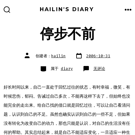
跳
HAILIN'S DIARY
至
搜
菜
索
单
内
开
关
停步不前
容
文
文
创建者：
hailin
2006-10-31
章
章
日
作
期
者
类
停
属于
diary
无评论
别
步
不
前
好长时间以来，自己一直处于回忆过往的状态，有时幸福，微笑，有
时候悲伤，郁闷。告诫过自己多次，不能再这样下去了，但始终也没
能完全的走出来。给自己找的借口就是回忆过往，可以让自己看清问
题，认识到自己的不足。虽然也确实认识到自己的一些不足，但如果
没有转化为改变自己的动力，那也只能是认识，对自己的生活没有任
何的帮助。其实总结起来，就是自己不能适应变化，一旦适应一种生