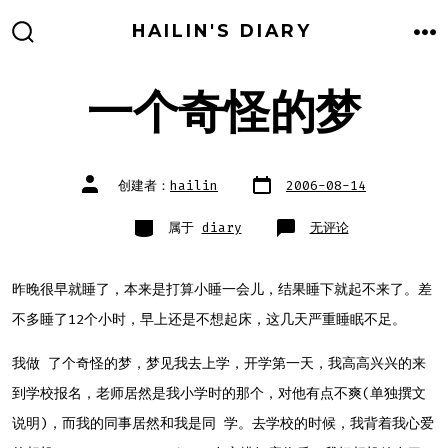
跳
HAILIN'S DIARY
至
搜
菜
索
单
内
开
关
一个奇怪的梦
容
文
文
创建者：
hailin
2006-08-14
章
章
日
作
期
者
类
一
属于
diary
无评论
别
个
奇
怪
的
梦
昨晚很早就睡了，本来是打算小睡一会儿，结果睡下就起不来了。差
不多睡了12个小时，早上还是不想起床，这几天严重睡眠不足。
我做 了个奇怪的梦，梦见我去上学，开学第一天，我高高兴兴的来
到学校报名，老师居然是我小学时的那个，对他有点不爽(单独撰文
说明)，而我的同事居然和我是同 学。去学校的时候，我背着我心爱