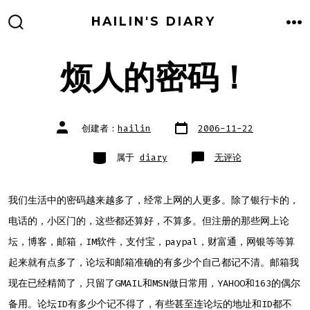
跳
HAILIN'S DIARY
至
搜
菜
索
单
内
开
关
烦人的密码！
容
文
文
创建者：
hailin
2006-11-22
章
章
日
作
期
者
类
烦
属于
diary
无评论
别
人
的
密
码！
我们生活中的密码越来越多了，经常上网的人更多。除了银行卡的，
电话的，小区门的，这些都还算好，不算多。但注册的那些网上论
坛，博客，邮箱，IM软件，支付宝，paypal，财富通，网银等等算
起来就有点多了，论坛和邮箱准确的有多少个自己都记不清。邮箱我
现在已经精简了，只留了GMAIL和MSN做日常用，YAHOO和163的偶尔
备用。论坛ID有多少个记不得了，有些甚至连论坛的地址和ID都不