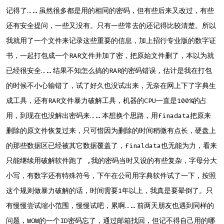
记得了…..虽然很多都是用的相同的密码，但有些后来又改过，有些
还有安全提问，一些又没有。只有一些常去的还记得比较清楚。所以
我就用了一个文件来记录这些重要的信息，加上招行专业版的数字证
书，一起打包成一个RAR文件并加了密，把原始文件删了，本以为就
已经很安全…..结果不知怎么搞的RAR的密码错误，估计是我在打包
的时候不小心输错了，试了好久也没试出来，无奈在网上下了字典生
成工具，还有RAR文件暴力破解工具，机器的CPU一直是100%的占
用，到现在也没解出密码来…..本想换个思路，用finadata把原来
删除的原文件恢复过来，只可惜因为删除的时间稍微有点长，硬盘上
的那些数据区已经被其它数据覆盖了，finaldata也无能为力，看来
只能继续用破解软件跑了 ,我的密码当时又设的有些复杂，字母分大
小写，有数字还有特殊符号，下午在公司用字典软件试了一下，按照
这个规则做暴力破解的话，时间需要1年以上，我真是要晕倒了。只
有慢慢尝试缩小范围，慢慢试吧，累啊…..前两天朋友也遇到同样的
问题，WOW的一个ID密码忘了，通过邮箱找回，但记不得自己用的哪