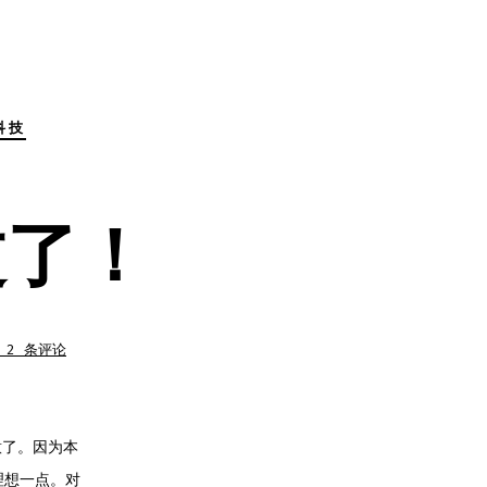
科技
过了！
 2 条评论
，
意了。因为本
！
理想一点。对