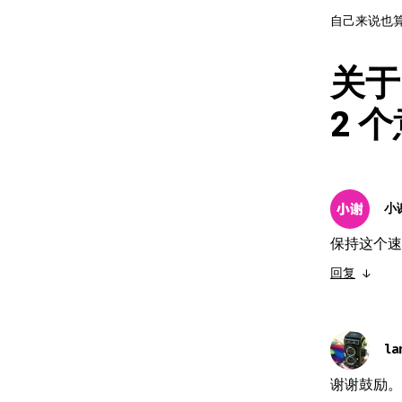
自己来说也
关于 
2 
小
保持这个速
回复
↓
la
谢谢鼓励。