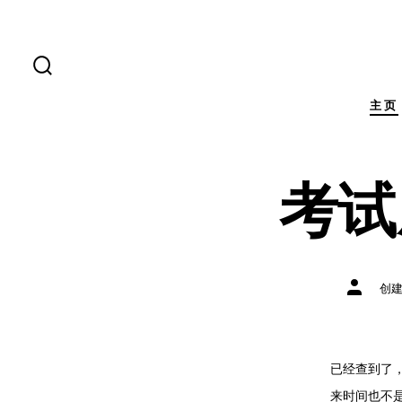
跳
至
内
搜
索
容
开
主页
关
考试
文
创
章
作
者
已经查到了，
来时间也不