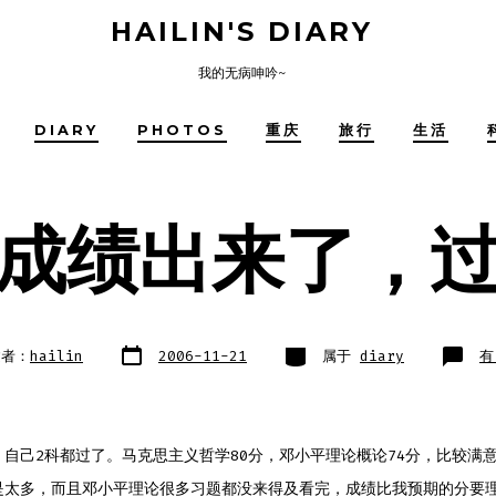
HAILIN'S DIARY
我的无病呻吟~
DIARY
PHOTOS
重庆
旅行
生活
成绩出来了，
文
类
考
建者：
hailin
2006-11-21
属于
diary
有
章
别
试
日
成
期
绩
出
来
了
过
自己2科都过了。马克思主义哲学80分，邓小平理论概论74分，比较满
了
是太多，而且邓小平理论很多习题都没来得及看完，成绩比我预期的分要