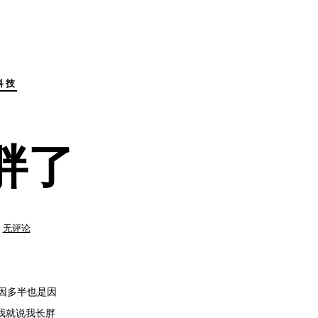
科技
胖了
胖
无评论
了
胖
了，
终
于
长
胖
原因多半也是因
了
我就说我长胖