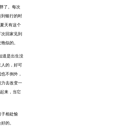
胖了。每次
趁到银行的时
在夏天有这个
下次回家见到
吃饱似的。
知道是出生没
主人的，好可
我也不例外，
能力去改变一
抱起来，当它
日子相处愉
会好的。