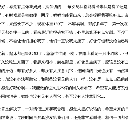
很好，感觉有点像我妈妈，挺亲切的。 每次见我都能看出来我是瘦了还是
样，有时候就是稍微瘦一两斤，妈妈也能看出来，总会提醒我要吃好点。
一下，果然长了不少，现在体重109了，不容易啊。都好多年了，第一次
夏天都会瘦一点的，看来最近吃得确实不错，心里总算还有点安慰。至少
时候，不会让他们担心我了，他们一直说我太瘦了，好像每顿都没给自己
过着，起床都已经8:53了，急急忙忙跑下楼，在路上看见一只小猫咪，不
好久没吃过东西了，看起来很小，躺在那里，好像是生病了，应该是没有
猫的身边，却有好多人，却没有人注意到它，连同情的目光也没有。当然
它，却没有办法帮助它，和那些没看见的人们一样，没有尽一点点自己的
。感觉好狠心啊…..我能做的也只是不停的回头看看它，希望有人能把它
范围内消失，始终也没有见有人帮它，甚至没有人注意到它….
总算是解决了，一对情侣过来和我合租，感觉人挺好说话的，希望未来的
动跟我说，过段时间再买套沙发给我们用，还是非常感谢他。相信一切都