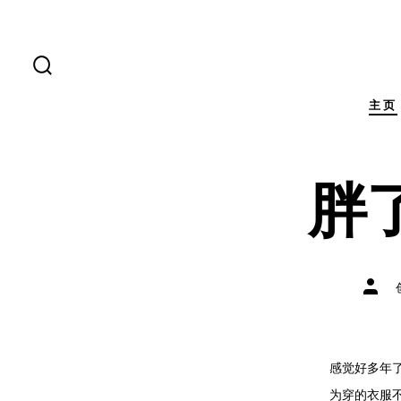
跳
至
内
搜
索
容
开
主页
关
胖
文
章
作
者
感觉好多年了
为穿的衣服