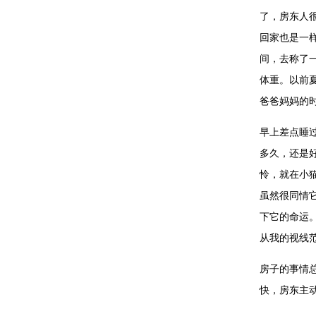
了，房东人
回家也是一
间，去称了
体重。以前
爸爸妈妈的
早上差点睡
多久，还是
怜，就在小
虽然很同情
下它的命运
从我的视线
房子的事情
快，房东主