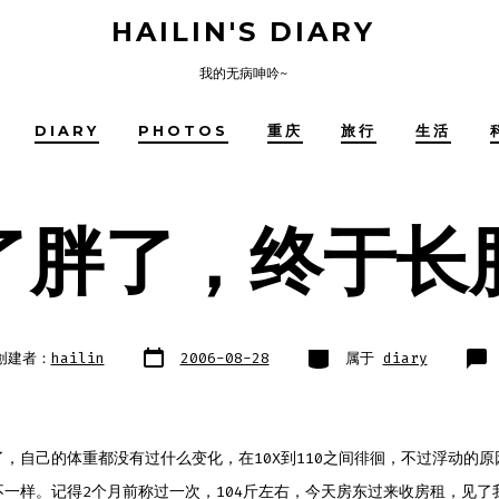
HAILIN'S DIARY
我的无病呻吟~
DIARY
PHOTOS
重庆
旅行
生活
了胖了，终于长
文
类
创建者：
hailin
2006-08-28
属于
diary
章
别
日
期
，自己的体重都没有过什么变化，在10X到110之间徘徊，不过浮动的
不一样。记得2个月前称过一次，104斤左右，今天房东过来收房租，见了