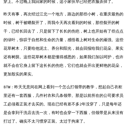
穿上。不过晚上我回家的时候，这小家伙早已经把衣服弄掉了。
昨天有事，再次经过江北一个地方，路边的那些小树，在重庆最热的
时候，树干被晒裂开了，而我今天再次看到的时候，那些裂开的树
干，已经长回去了，只是留下了长长的伤疤，树上也开始有了些点点
的绿叶，惊叹于自然和生命的力量，感悟着上树对生命的顽强。这些
花草树木，只要给他泥土、养分和阳光，就会回报给我们花朵、果实
还有树荫。这些花草树木都是懂得感恩的，如果我们加以呵护，也许
就不会在它身上留下这长长的伤疤，它们也就会开出更鲜艳的花朵，
更加殷实的果实。
BTW：昨天无意间在网上看到一个怎么打领带的教学，想起自己衣柜
里还有一套西服，几件衬衣和几条领带。那是以前所在的公司要求员
工必须着正装才去买的。现在已经有差不多2年没穿了，只是每年还
是会拿到干洗店去洗一次，有时也会穿一下西服，但领带是从来没有
打过了。确实不太习惯穿正装。太过于拘束了。