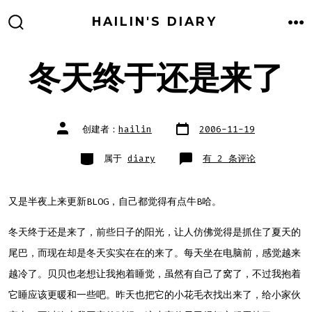
跳
HAILIN'S DIARY
至
搜
菜
索
单
内
开
关
冬天终于还是来了
容
文
文
创建者：
hailin
2006-11-19
章
章
日
作
期
者
类
冬
属于
diary
有 2 条评论
别
天
终
于
还
是
又是半夜上来更新BLOG，自己都觉得有点牛B哈。
来
了
冬天终于还是来了，前些日子的阳光，让人仿佛觉得是抓住了夏天的
尾巴，而现在却是冬天实实在在的来了。每天坐在电脑前，感觉越来
越冷了。贝贝也老想让我抱着睡觉，虽然有自己了窝了，不过我抱着
它睡应该更暖和一些吧。昨天也把它的小花毛衣找出来了，给小家伙