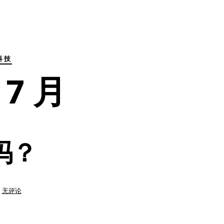
科技
 7 月
吗？
儿
无评论
时
的
梦
想，
你