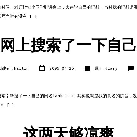
的时候，老师让每个同学到讲台上，大声说自己的理想，当时我的理想是
师当时有没有 […]
网上搜索了一下自己
文
类
创建者：
hailin
2006-07-26
属于
diary
章
别
日
期
索引擎搜了一下自己的网名lanhailin,其实也就是我的真名的拼音，
O […]
这两天够凉爽