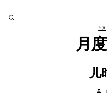
跳
至
内
搜
索
容
开
主页
关
月
儿
文
章
作
者