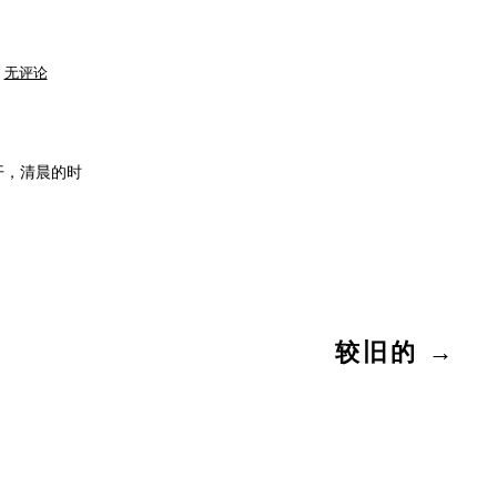
这
无评论
两
天
够
凉
爽
开，清晨的时
较旧的
→