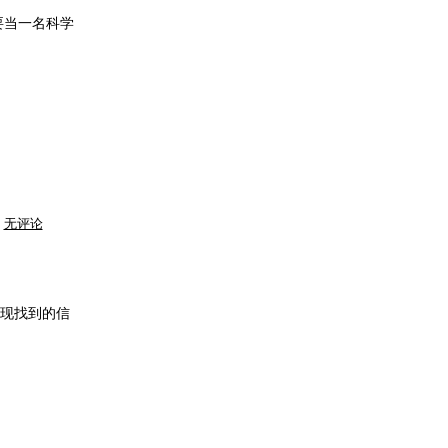
还
记
要当一名科学
得
吗？
网
无评论
上
搜
索
了
一
下
自
发现找到的信
己