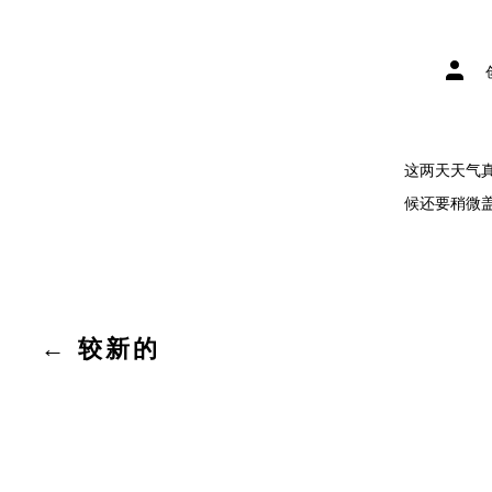
文
章
作
者
这两天天气
候还要稍微盖
文
←
较新的
章
分