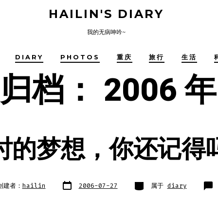
HAILIN'S DIARY
我的无病呻吟~
DIARY
PHOTOS
重庆
旅行
生活
度归档：
2006 年
时的梦想，你还记得
文
类
创建者：
hailin
2006-07-27
属于
diary
章
别
日
期