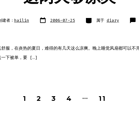
文
类
创建者：
hailin
2006-07-25
属于
diary
章
别
日
期
真舒服，在炎热的夏日，难得的有几天这么凉爽。晚上睡觉风扇都可以不
一下被单，要 […]
…
1
2
3
4
11