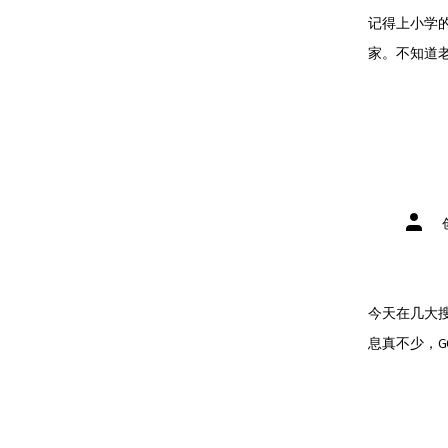
记得上小学
家。不知道老
文
章
作
者
今天在几大搜
息真不少，GO