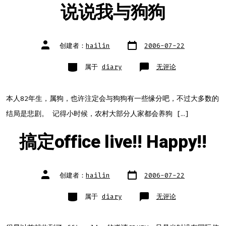
说说我与狗狗
文
文
创建者：
hailin
2006-07-22
章
章
日
作
期
者
类
说
属于
diary
无评论
别
说
我
与
狗
狗
本人82年生，属狗，也许注定会与狗狗有一些缘分吧，不过大多数的
结局是悲剧。 记得小时候，农村大部分人家都会养狗 […]
搞定office live!! Happy!!
文
文
创建者：
hailin
2006-07-22
章
章
日
作
期
者
类
搞
属于
diary
无评论
别
定
office
live!!
Happy!!