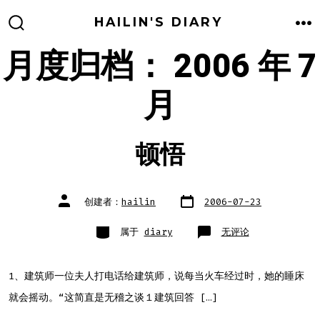
跳
HAILIN'S DIARY
至
搜
菜
索
单
月度归档：
2006 年 7
内
开
关
容
月
顿悟
文
文
创建者：
hailin
2006-07-23
章
章
日
作
期
者
类
顿
属于
diary
无评论
别
悟
1、建筑师一位夫人打电话给建筑师，说每当火车经过时，她的睡床
就会摇动。“这简直是无稽之谈１建筑回答 […]