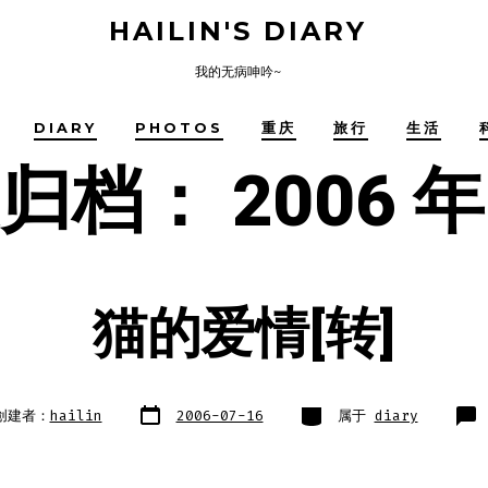
HAILIN'S DIARY
我的无病呻吟~
DIARY
PHOTOS
重庆
旅行
生活
度归档：
2006 年
猫的爱情[转]
文
类
创建者：
hailin
2006-07-16
属于
diary
章
别
日
期