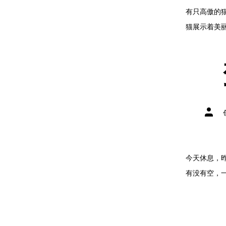
有只高傲的
猫展示着美丽
文
章
作
者
今天休息，
有没有空，一