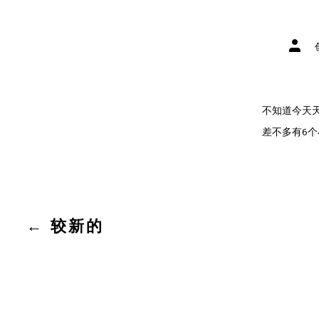
文
章
作
者
不知道今天
差不多有6个
文
←
较新的
章
分