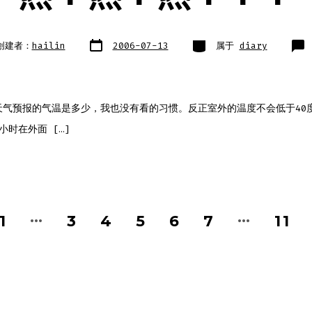
文
类
创建者：
hailin
2006-07-13
属于
diary
章
别
日
期
天气预报的气温是多少，我也没有看的习惯。反正室外的温度不会低于40
小时在外面 […]
…
…
1
3
4
5
6
7
11