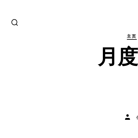
跳
至
内
搜
索
容
开
主页
关
月
文
章
作
者