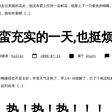
猫走过美丽的花丛，他没有爱上任何一朵鲜花，他爱上了一只紫色的蝴蝶。
，猫却对着蝴 […]
蛮充实的一天,也挺
文
类
创建者：
hailin
2006-07-14
属于
diary
章
别
日
期
昨晚睡得也不是太好，毕竟天气太热了。早上8:30就醒了，打了个电话给
起到自考 […]
热！热！热！！！