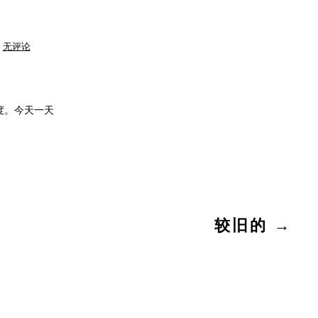
热！
无评论
热！
热！！！
度。今天一天
较旧的
→