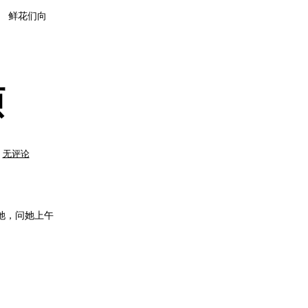
 鲜花们向
烦
蛮
无评论
充
实
的
一
天,
也
挺
她，问她上午
烦