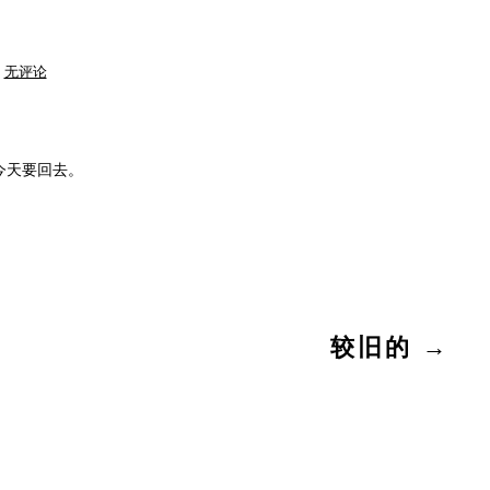
家，
无评论
爸
爸
妈
妈
今天要回去。
较旧的
→