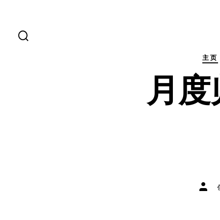
跳
至
内
搜
索
容
开
主页
关
月度
文
章
作
者