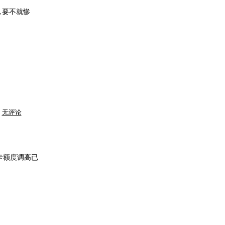
,要不就惨
高
无评论
兴，
郁
闷
卡额度调高已