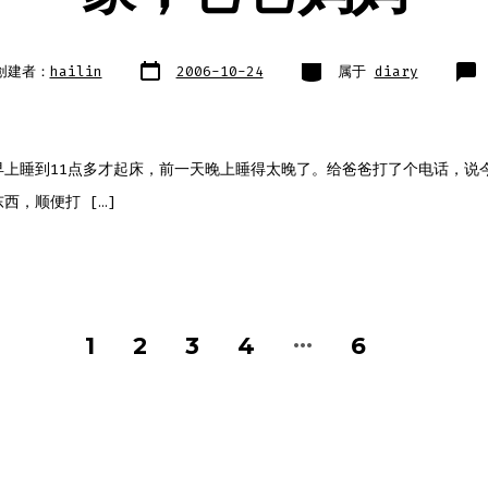
文
类
创建者：
hailin
2006-10-24
属于
diary
章
别
日
期
早上睡到11点多才起床，前一天晚上睡得太晚了。给爸爸打了个电话，说
西，顺便打 […]
…
1
2
3
4
6