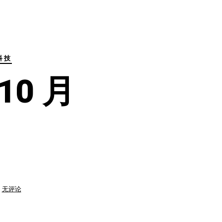
科技
 10 月
终
无评论
于
考
试
了