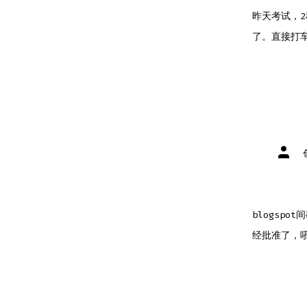
昨天考试，2
了。直接打车
文
章
作
者
blogsp
经批准了，吼