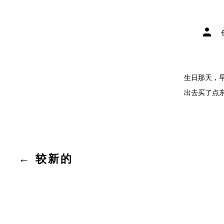
文
章
作
者
生日那天，
出去买了点东
文
←
较新的
章
分