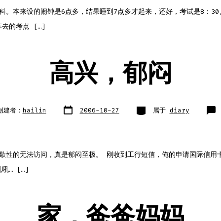
科。本来设的闹钟是6点多，结果睡到7点多才起来，还好，考试是8：30
去的考点 […]
高兴，郁闷
文
类
创建者：
hailin
2006-10-27
属于
diary
章
别
日
期
ot间歇性的无法访问，真是郁闷至极。 刚收到工行短信，俺的申请国际信用
吼… […]
家，爸爸妈妈