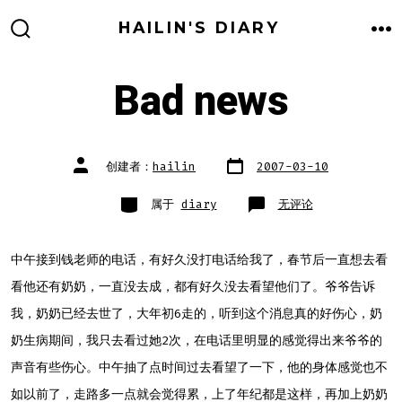
跳
HAILIN'S DIARY
至
搜
菜
索
单
内
开
关
Bad news
容
文
文
创建者：
hailin
2007-03-10
章
章
日
作
期
者
类
Bad
属于
diary
无评论
别
news
中午接到钱老师的电话，有好久没打电话给我了，春节后一直想去看
看他还有奶奶，一直没去成，都有好久没去看望他们了。爷爷告诉
我，奶奶已经去世了，大年初6走的，听到这个消息真的好伤心，奶
奶生病期间，我只去看过她2次，在电话里明显的感觉得出来爷爷的
声音有些伤心。中午抽了点时间过去看望了一下，他的身体感觉也不
如以前了，走路多一点就会觉得累，上了年纪都是这样，再加上奶奶