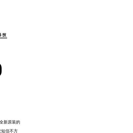
科技
0
了全新原装的
发短信不方