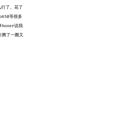
么行了。花了
o650等很多
ooer说我
折腾了一圈又