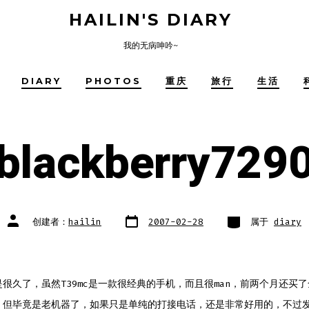
HAILIN'S DIARY
我的无病呻吟~
DIARY
PHOTOS
重庆
旅行
生活
blackberry729
文
类
文
创建者：
hailin
2007-02-28
属于
diary
章
别
章
日
作
期
者
很久了，虽然T39mc是一款很经典的手机，而且很man，前两个月还买
，但毕竟是老机器了，如果只是单纯的打接电话，还是非常好用的，不过