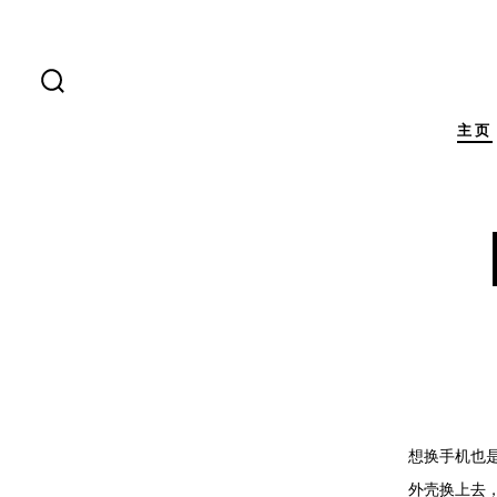
跳
至
内
搜
索
容
开
主页
关
想换手机也是
外壳换上去