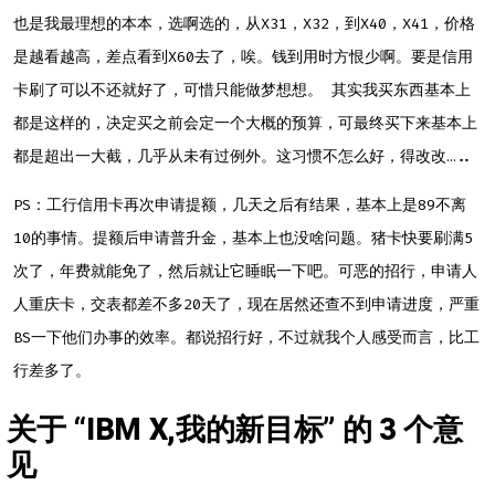
也是我最理想的本本，选啊选的，从X31，X32，到X40，X41，价格
是越看越高，差点看到X60去了，唉。钱到用时方恨少啊。要是信用
卡刷了可以不还就好了，可惜只能做梦想想。 其实我买东西基本上
都是这样的，决定买之前会定一个大概的预算，可最终买下来基本上
都是超出一大截，几乎从未有过例外。这习惯不怎么好，得改改…..
PS：工行信用卡再次申请提额，几天之后有结果，基本上是89不离
10的事情。提额后申请普升金，基本上也没啥问题。猪卡快要刷满5
次了，年费就能免了，然后就让它睡眠一下吧。可恶的招行，申请人
人重庆卡，交表都差不多20天了，现在居然还查不到申请进度，严重
BS一下他们办事的效率。都说招行好，不过就我个人感受而言，比工
行差多了。
关于 “
IBM X,我的新目标
” 的 3 个意
见