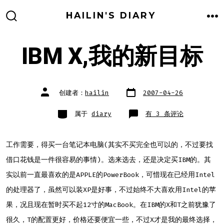
跳
HAILIN'S DIARY
至
搜
菜
索
单
内
开
关
IBM X,我的新目标
容
文
文
创建者：
hailin
2007-04-26
章
章
日
作
期
者
类
IBM
属于
diary
有 3 条评论
别
X,
我
的
新
目
工作需要，得买一台笔记本电脑(其实不买完全也可以的，不过要找
标
借口花钱是一件很容易的事情)。选来选去，还是决定买IBM的。其
实以前一直最喜欢的是APPLE的PowerBook，可惜现在已经用Intel
的处理器了，虽然可以装XP是好事，不过始终不大喜欢用Intel的苹
果，况且现在暂时买不起12寸的MacBook。在IBM的X和T之前犹豫了
很久，T的配置更好，价格还要便宜一些，不过X才是我的最终选择，