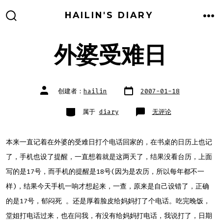
跳
HAILIN'S DIARY
至
搜
菜
索
单
内
开
关
外婆受难日
容
文
文
创建者：
hailin
2007-01-18
章
章
日
作
期
者
类
外
属于
diary
无评论
别
婆
受
难
日
本来一直记着在外婆的受难日打个电话回家的，在书桌的日历上也记
了，手机也设了提醒，一直想着就是这两天了，结果没看台历，上面
写的是17号，而手机的提醒是18号(因为是农历，所以每年都不一
样)，结果今天手机一响才想起来，一查，原来是自己设错了，正确
的是17号，郁闷死 。还是厚着脸皮给妈妈打了个电话。吃完晚饭，
堂姐打电话过来，也在问我，有没有给妈妈打电话，我说打了，日期