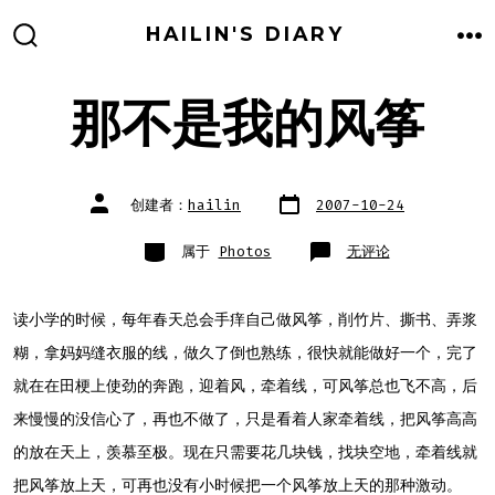
跳
HAILIN'S DIARY
至
搜
菜
索
单
内
开
关
那不是我的风筝
容
文
文
创建者：
hailin
2007-10-24
章
章
日
作
期
者
类
那
属于
Photos
无评论
别
不
是
我
的
风
读小学的时候，每年春天总会手痒自己做风筝，削竹片、撕书、弄浆
筝
糊，拿妈妈缝衣服的线，做久了倒也熟练，很快就能做好一个，完了
就在在田梗上使劲的奔跑，迎着风，牵着线，可风筝总也飞不高，后
来慢慢的没信心了，再也不做了，只是看着人家牵着线，把风筝高高
的放在天上，羡慕至极。现在只需要花几块钱，找块空地，牵着线就
把风筝放上天，可再也没有小时候把一个风筝放上天的那种激动。