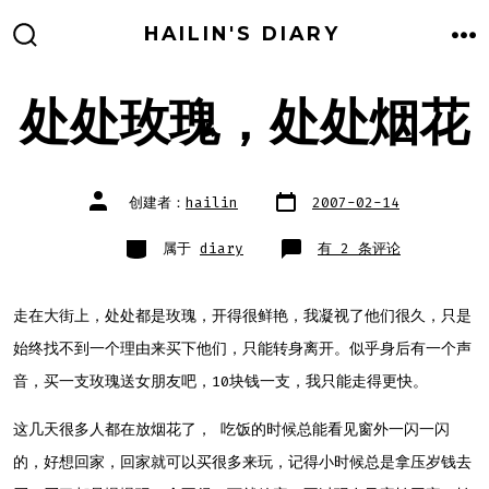
跳
HAILIN'S DIARY
至
搜
菜
索
单
内
开
关
处处玫瑰，处处烟花
容
文
文
创建者：
hailin
2007-02-14
章
章
日
作
期
者
类
处
属于
diary
有 2 条评论
别
处
玫
瑰，
处
处
走在大街上，处处都是玫瑰，开得很鲜艳，我凝视了他们很久，只是
烟
花
始终找不到一个理由来买下他们，只能转身离开。似乎身后有一个声
音，买一支玫瑰送女朋友吧，10块钱一支，我只能走得更快。
这几天很多人都在放烟花了， 吃饭的时候总能看见窗外一闪一闪
的，好想回家，回家就可以买很多来玩，记得小时候总是拿压岁钱去