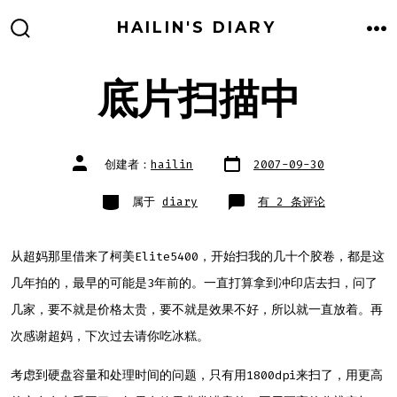
跳
HAILIN'S DIARY
至
搜
菜
索
单
内
开
关
底片扫描中
容
文
文
创建者：
hailin
2007-09-30
章
章
日
作
期
者
类
底
属于
diary
有 2 条评论
别
片
扫
描
中
从超妈那里借来了柯美Elite5400，开始扫我的几十个胶卷，都是这
几年拍的，最早的可能是3年前的。一直打算拿到冲印店去扫，问了
几家，要不就是价格太贵，要不就是效果不好，所以就一直放着。再
次感谢超妈，下次过去请你吃冰糕。
考虑到硬盘容量和处理时间的问题，只有用1800dpi来扫了，用更高