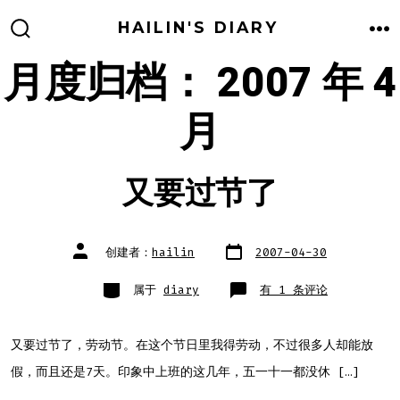
跳
HAILIN'S DIARY
至
搜
菜
索
单
月度归档：
2007 年 4
内
开
关
容
月
又要过节了
文
文
创建者：
hailin
2007-04-30
章
章
日
作
期
者
类
又
属于
diary
有 1 条评论
别
要
过
节
了
又要过节了，劳动节。在这个节日里我得劳动，不过很多人却能放
假，而且还是7天。印象中上班的这几年，五一十一都没休 […]