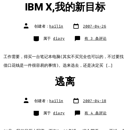
IBM X,我的新目标
文
文
创建者：
hailin
2007-04-26
章
章
日
作
期
者
类
IBM
属于
diary
有 3 条评论
别
X,
我
的
新
目
工作需要，得买一台笔记本电脑(其实不买完全也可以的，不过要找
标
借口花钱是一件很容易的事情)。选来选去，还是决定买 […]
逃离
文
文
创建者：
hailin
2007-04-18
章
章
日
作
期
者
类
逃
属于
diary
有 4 条评论
别
离