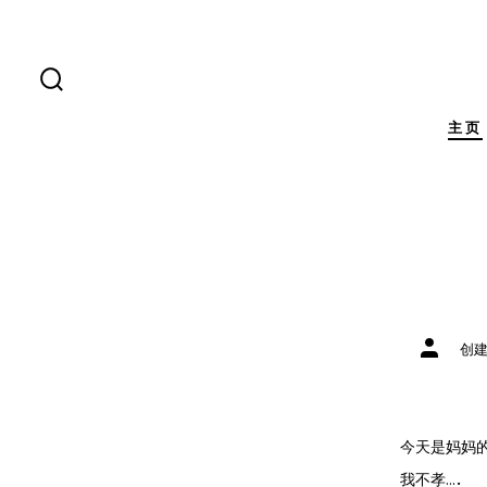
跳
至
内
搜
索
容
开
主页
关
文
创
章
作
者
今天是妈妈
我不孝….