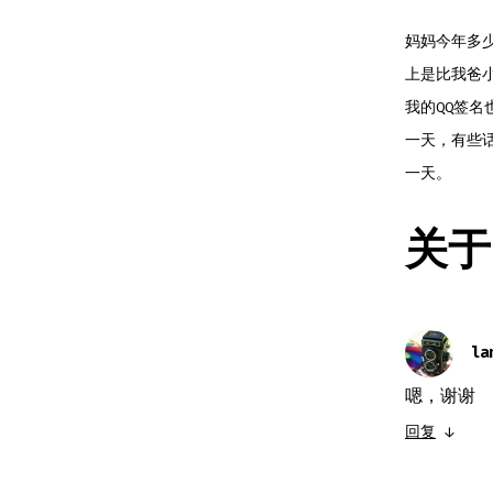
妈妈今年多
上是比我爸
我的QQ签
一天，有些
一天。
关于 
la
嗯，谢谢
回复
↓