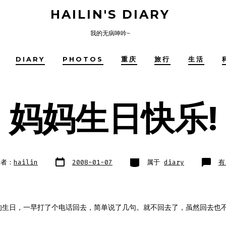
HAILIN'S DIARY
我的无病呻吟~
DIARY
PHOTOS
重庆
旅行
生活
妈妈生日快乐!
文
类
妈
建者：
hailin
2008-01-07
属于
diary
有
章
别
妈
日
生
期
日
快
乐
的生日，一早打了个电话回去，简单说了几句。就不回去了，虽然回去也