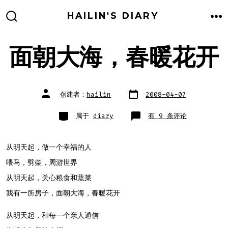
跳
HAILIN'S DIARY
至
搜
菜
索
单
内
开
关
面朝大海，春暖花开
容
文
文
创建者：
hailin
2008-04-07
章
章
日
作
期
者
类
面
属于
diary
有 9 条评论
别
朝
大
海，
春
暖
从明天起，做一个幸福的人
花
开
喂马，劈柴，周游世界
从明天起，关心粮食和蔬菜
我有一所房子，面朝大海，春暖花开
从明天起，和每一个亲人通信