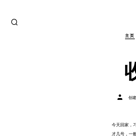
跳
至
内
搜
索
容
开
主页
关
文
创
章
作
者
今天回家，
才几号，一