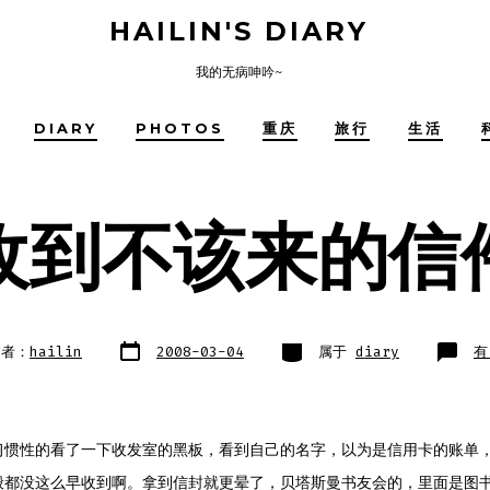
HAILIN'S DIARY
我的无病呻吟~
DIARY
PHOTOS
重庆
旅行
生活
收到不该来的信
文
类
收
建者：
hailin
2008-03-04
属于
diary
有
章
别
到
日
不
期
该
来
的
信
件
习惯性的看了一下收发室的黑板，看到自己的名字，以为是信用卡的账单
般都没这么早收到啊。拿到信封就更晕了，贝塔斯曼书友会的，里面是图