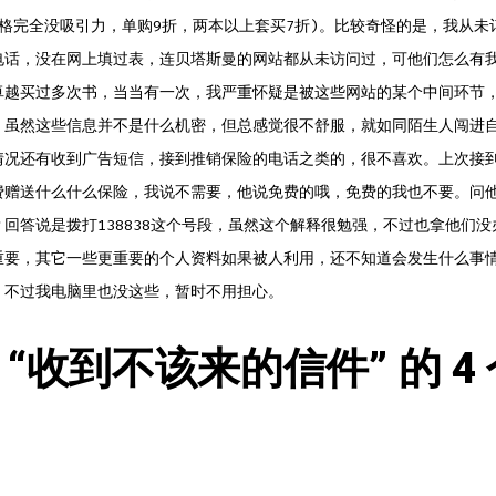
价格完全没吸引力，单购9折，两本以上套买7折)。比较奇怪的是，我从未
电话，没在网上填过表，连贝塔斯曼的网站都从未访问过，可他们怎么有
卓越买过多次书，当当有一次，我严重怀疑是被这些网站的某个中间环节
，虽然这些信息并不是什么机密，但总感觉很不舒服，就如同陌生人闯进
情况还有收到广告短信，接到推销保险的电话之类的，很不喜欢。上次接
费赠送什么什么保险，我说不需要，他说免费的哦，免费的我也不要。问
回答说是拨打138838这个号段，虽然这个解释很勉强，不过也拿他们没
重要，其它一些更重要的个人资料如果被人利用，还不知道会发生什么事情…
，不过我电脑里也没这些，暂时不用担心。
“
收到不该来的信件
” 的 4