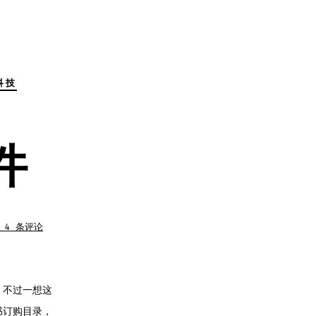
科技
件
 4 条评论
，不过一想这
书订购目录，