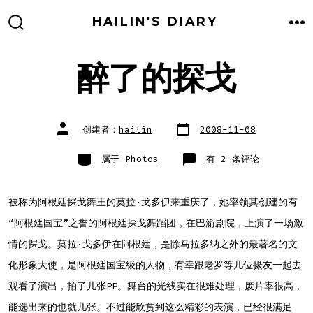
跳
HAILIN'S DIARY
至
搜
菜
索
单
内
开
关
醉了的探戈
容
文
文
创建者：
hailin
2008-11-08
章
章
日
作
期
者
类
醉
属于
Photos
有 2 条评论
别
了
的
探
戈
被称为阿根廷探戈舞王的莫拉·戈多伊来重庆了，她率领其创建的有
“阿根廷国宝”之誉的阿根廷探戈舞蹈团，在巴渝剧院，上演了一场激
情的探戈。莫拉·戈多伊在阿根廷，是除马拉多纳之外的最著名的文
化形象大使，是阿根廷国宝级的人物，有幸跟老罗等几位摄友一起去
观看了演出，拍了几张PP。舞台的光线实在很难处理，废片率很高，
能选出来的也就几张。不过能欣赏到这么精彩的表演，已经很满足