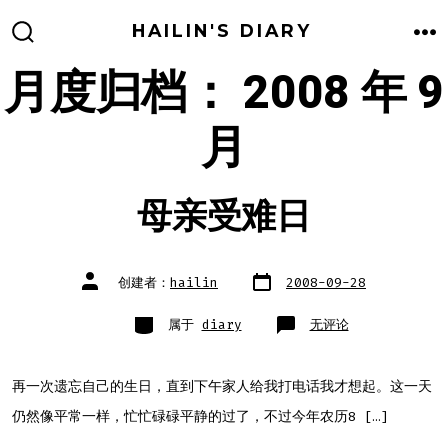
跳
HAILIN'S DIARY
至
搜
菜
索
单
月度归档：
2008 年 9
内
开
关
容
月
母亲受难日
文
文
创建者：
hailin
2008-09-28
章
章
日
作
期
者
类
母
属于
diary
无评论
别
亲
受
难
日
再一次遗忘自己的生日，直到下午家人给我打电话我才想起。这一天
仍然像平常一样，忙忙碌碌平静的过了，不过今年农历8 […]