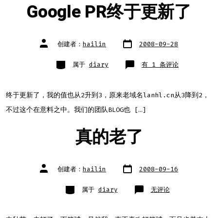
Google PR终于更新了
文
文
创建者：
hailin
2008-09-28
章
章
日
作
期
者
类
Google
属于
diary
有 1 条评论
别
PR
终
于
更
新
终于更新了，我的值也从2升到3，原来老域名lanhl.cn从3降到2，
了
不过这个在意料之中。我们的团队BLOG也 […]
真的老了
文
文
创建者：
hailin
2008-09-16
章
章
日
作
期
者
类
真
属于
diary
无评论
别
的
老
了