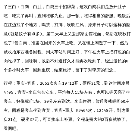
了三白：白肉，白肚，白鸡三个招牌菜，这次白肉我们是放开肚子
吃，吃完了再叫，直到吃够为止。那一顿，吃得相当的舒服。晚饭后
在江边找了个地方，喝茶，打牌，吹吹江风，原来日子可以这样的惬
意(就是蚊子有点多)。第二天早上又去那家面馆吃面，然后在映秋打
包了3份白肉，准备在回来的火车上吃。又在镇上闲逛了一下，然后
就收拾东西准备回程。到火车站时间正好，下午在火车上把打包的白
肉吃掉了，回味啊，以后不知道好久才能再次吃到了。经过漫长的8
个多小时火车，回到重庆，结束旅行，留下了对李庆的思念…
行程：重庆-宜宾，2652次火车19:12开，硬座31元，到达时间凌晨
4:05，宜宾-李庄包长安车，平均每人15块左右，也可以等天亮了坐
客车，好像标价5块。30分左右到达。李庄住宿，普通客栈标间60左
右。回程是客车坐到宜宾，宜宾-重庆 K9404次，12:48开，到达重
庆21点，硬座37元，可直接车上补票。全程花费大约2百多就够了。
看图吧。