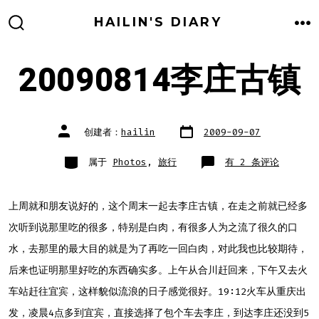
跳
HAILIN'S DIARY
至
搜
菜
索
单
内
开
关
20090814李庄古镇
容
文
文
创建者：
hailin
2009-09-07
章
章
日
作
期
者
类
20090814
属于
Photos
,
旅行
有 2 条评论
别
李
庄
古
镇
上周就和朋友说好的，这个周末一起去李庄古镇，在走之前就已经多
次听到说那里吃的很多，特别是白肉，有很多人为之流了很久的口
水，去那里的最大目的就是为了再吃一回白肉，对此我也比较期待，
后来也证明那里好吃的东西确实多。上午从合川赶回来，下午又去火
车站赶往宜宾，这样貌似流浪的日子感觉很好。19:12火车从重庆出
发，凌晨4点多到宜宾，直接选择了包个车去李庄，到达李庄还没到5