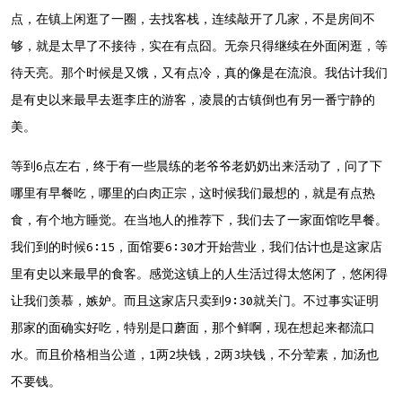
点，在镇上闲逛了一圈，去找客栈，连续敲开了几家，不是房间不
够，就是太早了不接待，实在有点囧。无奈只得继续在外面闲逛，等
待天亮。那个时候是又饿，又有点冷，真的像是在流浪。我估计我们
是有史以来最早去逛李庄的游客，凌晨的古镇倒也有另一番宁静的
美。
等到6点左右，终于有一些晨练的老爷爷老奶奶出来活动了，问了下
哪里有早餐吃，哪里的白肉正宗，这时候我们最想的，就是有点热
食，有个地方睡觉。在当地人的推荐下，我们去了一家面馆吃早餐。
我们到的时候6:15，面馆要6:30才开始营业，我们估计也是这家店
里有史以来最早的食客。感觉这镇上的人生活过得太悠闲了，悠闲得
让我们羡慕，嫉妒。而且这家店只卖到9:30就关门。不过事实证明
那家的面确实好吃，特别是口蘑面，那个鲜啊，现在想起来都流口
水。而且价格相当公道，1两2块钱，2两3块钱，不分荤素，加汤也
不要钱。