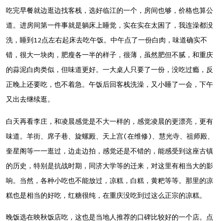
吃完早餐就边逛边找客栈，选好临江的一个，房间也够，价格也算公
道。进房间第一件事就是躺床上睡觉，实在实在太困了，我连澡都没
洗，睡到12点左右起床去吃午饭。中午点了一份白肉，味道确实不
错，很大一块肉，肥瘦各一半的样子，很薄，虽然肥但不腻，和重庆
的蒜泥白肉类似，但味道更好。一大桌人只要了一份，没吃过瘾，反
正晚上还要吃，也不着急。午饭后回客栈洗澡，又小睡了一会，下午
又出去继续逛。
白天再看李庄，和凌晨感觉是不大一样的，感觉凌晨的更漂亮，更有
味道。羊街、席子巷、旋螺殿、天上宫(在维修)、慧光寺、祖师殿、
奎星阁等一一逛过，边走边拍，感觉还是不错的，能感受到这座古镇
的历史，特别是抗战时期，同济大学等的迁来，对这里有相当大的影
响。当然，各种小吃也不能放过，凉糕，白糕，黄粑等等。那里的凉
糕也是相当的好吃，红糖很纯，在重庆没吃到过这么正宗的凉糕。
晚饭选在映秋饭店吃，这也是当地人推荐的口碑比较好的一个店。点