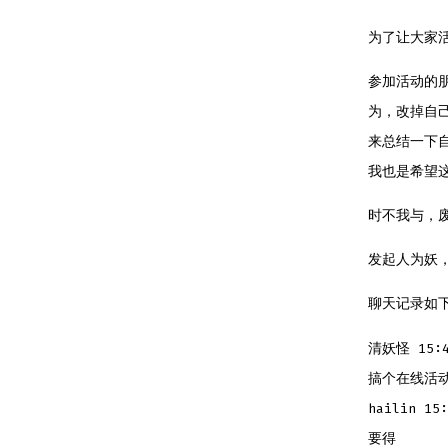
为了让大家
参加活动的
为，改掉自
来总结一下
我也是希望
时不我与，
发起人为妖，原文
聊天记录如
清妖怪 15:4
搞个在线活动
hailin 15:
要得