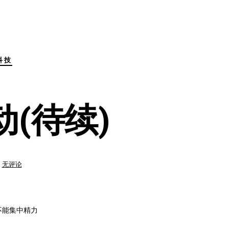
科技
动(待续)
“好
无评论
活
5
天”
异
地
线
上
不能集中精力
活
动
(待