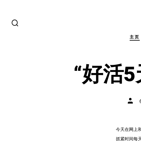
跳
至
内
搜
索
容
开
主页
关
“好活5
文
章
作
者
今天在网上
抓紧时间每