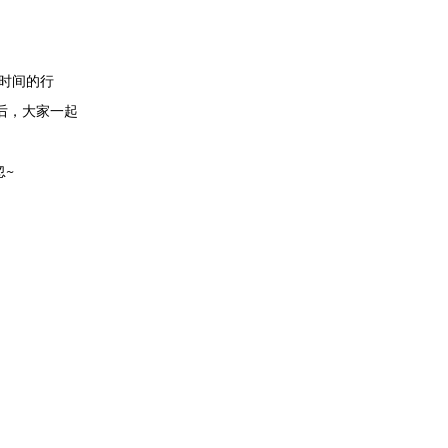
续)
时间的行
后，大家一起
忽~