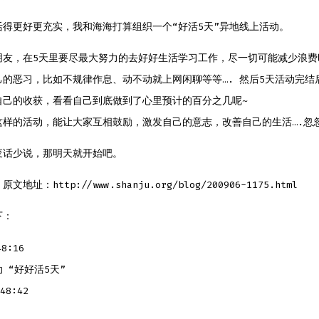
活得更好更充实，我和海海打算组织一个“好活5天”异地线上活动。
朋友，在5天里要尽最大努力的去好好生活学习工作，尽一切可能减少浪费
己的恶习，比如不规律作息、动不动就上网闲聊等等…. 然后5天活动完结
自己的收获，看看自己到底做到了心里预计的百分之几呢~
这样的活动，能让大家互相鼓励，激发自己的意志，改善自己的生活….忽
废话少说，那明天就开始吧。
地址：http://www.shanju.org/blog/200906-1175.html
下：
8:16
 “好好活5天”
48:42