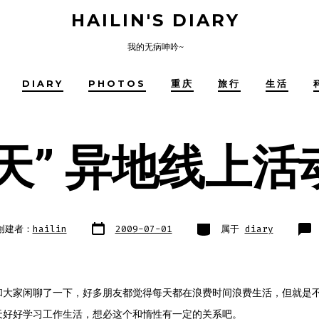
HAILIN'S DIARY
我的无病呻吟~
DIARY
PHOTOS
重庆
旅行
生活
天” 异地线上活
文
类
创建者：
hailin
2009-07-01
属于
diary
章
别
日
期
和大家闲聊了一下，好多朋友都觉得每天都在浪费时间浪费生活，但就是
天好好学习工作生活，想必这个和惰性有一定的关系吧。