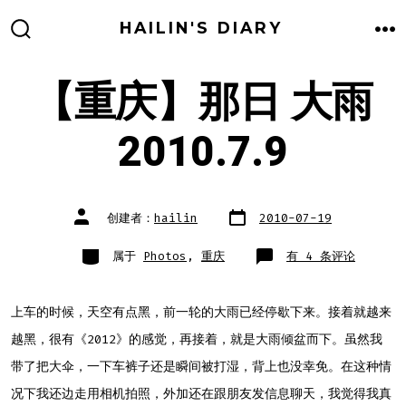
跳
HAILIN'S DIARY
至
搜
菜
索
单
内
开
关
【重庆】那日 大雨
容
2010.7.9
文
文
创建者：
hailin
2010-07-19
章
章
日
作
期
者
类
【重
属于
Photos
,
重庆
有 4 条评论
别
庆】
那
日
大
雨
上车的时候，天空有点黑，前一轮的大雨已经停歇下来。接着就越来
2010.7.9
越黑，很有《2012》的感觉，再接着，就是大雨倾盆而下。虽然我
带了把大伞，一下车裤子还是瞬间被打湿，背上也没幸免。在这种情
况下我还边走用相机拍照，外加还在跟朋友发信息聊天，我觉得我真