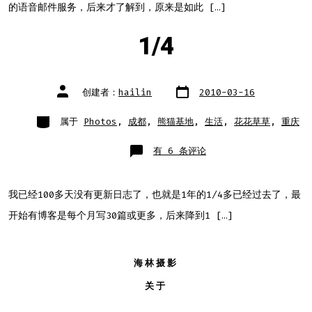
的语音邮件服务，后来才了解到，原来是如此 […]
1/4
文
文
创建者：
hailin
2010-03-16
章
章
日
作
期
者
类
属于
Photos
,
成都
,
熊猫基地
,
生活
,
花花草草
,
重庆
别
1/4
有 6 条评论
我已经100多天没有更新日志了，也就是1年的1/4多已经过去了，最
开始有博客是每个月写30篇或更多，后来降到1 […]
海林摄影
关于