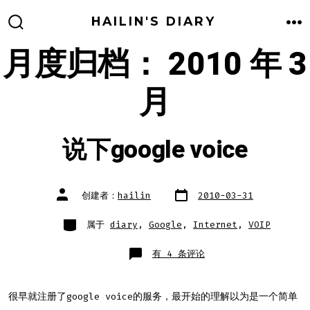
跳
HAILIN'S DIARY
至
搜
菜
索
单
月度归档：
2010 年 3
内
开
关
容
月
说下google voice
文
文
创建者：
hailin
2010-03-31
章
章
日
作
期
者
类
属于
diary
,
Google
,
Internet
,
VOIP
别
说
有 4 条评论
下
google
voice
很早就注册了google voice的服务，最开始的理解以为是一个简单